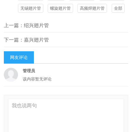
无锡翅片管
螺旋翅片管
高频焊翅片管
全部
上一篇：绍兴翅片管
下一篇：嘉兴翅片管
网友评论
管理员
该内容暂无评论