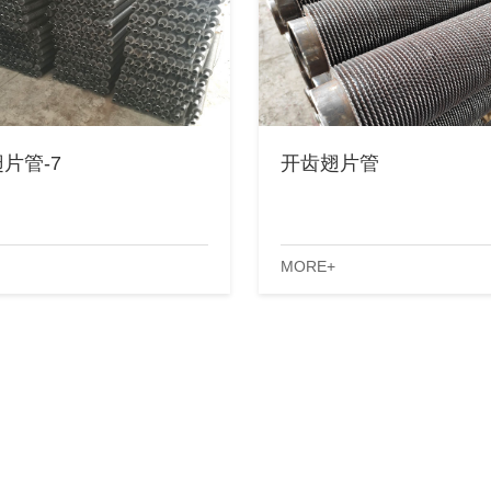
片管-7
开齿翅片管
MORE+