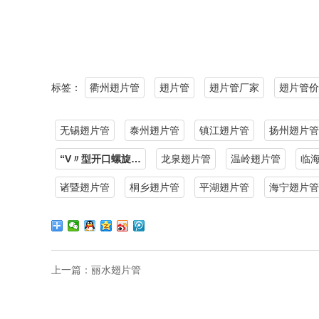
标签：
衢州翅片管
翅片管
翅片管厂家
翅片管价
无锡翅片管
泰州翅片管
镇江翅片管
扬州翅片管
“V〃型开口螺旋…
龙泉翅片管
温岭翅片管
临
诸暨翅片管
桐乡翅片管
平湖翅片管
海宁翅片管
上一篇：
丽水翅片管