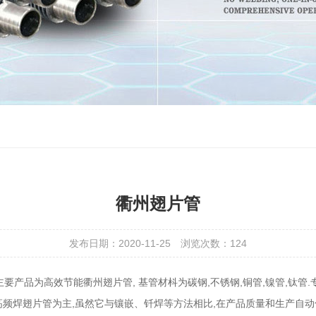
衢州翅片管
发布日期：2020-11-25
浏览次数：
124
主要产品为高效节能衢州翅片管, 基管材枓为碳钢,不锈钢,铜管,镍管,钛管.
以高频焊翅片管为主,虽然它与镶嵌、钎焊等方法相比,在产品质量和生产自