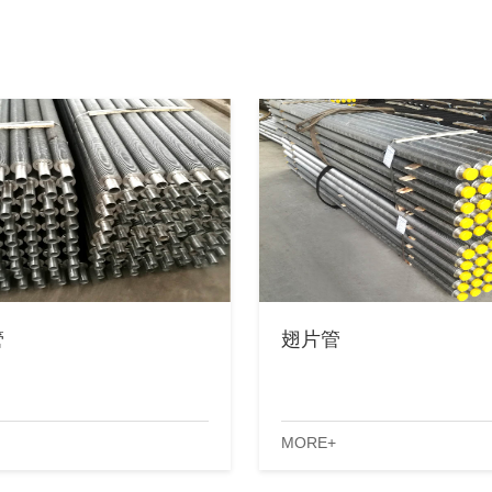
管
翅片管
MORE+