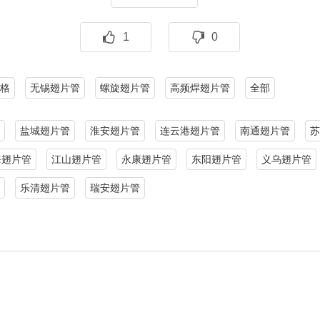
1
0
格
无锡翅片管
螺旋翅片管
高频焊翅片管
全部
盐城翅片管
淮安翅片管
连云港翅片管
南通翅片管
苏
海翅片管
江山翅片管
永康翅片管
东阳翅片管
义乌翅片管
乐清翅片管
瑞安翅片管