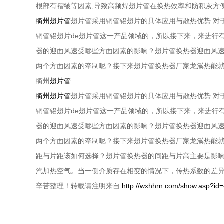
根部有褶皱等因素,导致高频焊翅片管在换热效率和防积灰方
衢州翅片管
翅片管采用铜管铝翅片的具体应用与散热优势 对
铜管铝翅片de翅片管这一产品领域的，所以接下来，来进行
器的迎面风速受哪些方面因素的影响？翅片管换热器迎面风
两个方面因素的牵制呢？接下来翅片管换热器厂家龙溪热能就
衢州
翅片管
衢州翅片管
翅片管采用铜管铝翅片的具体应用与散热优势 对
铜管铝翅片de翅片管这一产品领域的，所以接下来，来进行
器的迎面风速受哪些方面因素的影响？翅片管换热器迎面风
两个方面因素的牵制呢？接下来翅片管换热器厂家龙溪热能就
距与片距该如何选择？翅片管换热器的间距与片高主要是影
汽加热空气。当一侧介质存在相变的情况下，传热系数的差
辛苦整理！转载请注明来自
http://wxhhrn.com/show.asp?id