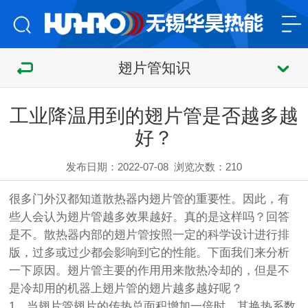
翅片管知识
工业降温用到的翅片管是否越多越
好？
发布日期：2022-07-08
浏览次数：
210
很多门外汉都知道
散热器
内
翅片管
的重要性。因此，有
些人会认为
翅片管
越多效果越好。真的是这样吗？回答
是不。
散热器
内部的翅片
管
按照一定的科学设计进行排
版，过多或过少都会影响到它的性能。下面我们来分析
一下原因。翅片
管
主要的作用用来散热冷却的，但是不
是冷却用的机器上翅片管的翅片越多越好呢？
1、当翅片管翅片的传热总面积增加一倍时，其换热系数