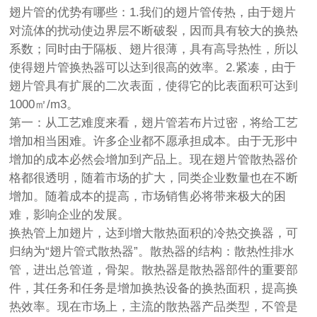
翅片管的优势有哪些：1.我们的翅片管传热，由于翅片
对流体的扰动使边界层不断破裂，因而具有较大的换热
系数；同时由于隔板、翅片很薄，具有高导热性，所以
使得
翅片管换热器
可以达到很高的效率。2.紧凑，由于
翅片管具有扩展的二次表面，使得它的比表面积可达到
1000㎡/m3。
第一：从工艺难度来看，翅片管若布片过密，将给工艺
增加相当困难。许多企业都不愿承担成本。由于无形中
增加的成本必然会增加到产品上。现在
翅片管散热器
价
格都很透明，随着市场的扩大，同类企业数量也在不断
增加。随着成本的提高，市场销售必将带来极大的困
难，影响企业的发展。
换热管上加翅片，达到增大散热面积的冷热交换器，可
归纳为“翅片管式散热器”。散热器的结构：散热性排水
管，进出总管道，骨架。散热器是散热器部件的重要部
件，其任务和任务是增加换热设备的换热面积，提高换
热效率。现在市场上，主流的散热器产品类型，不管是