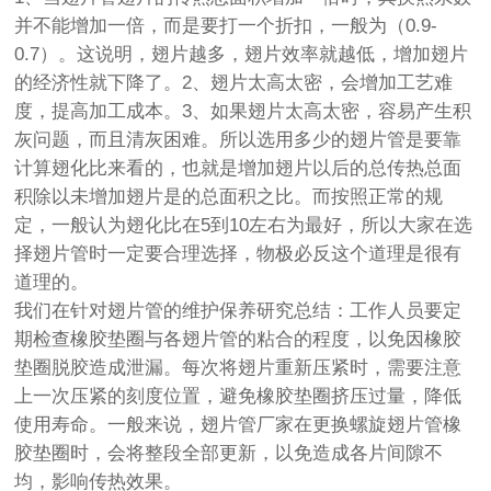
并不能增加一倍，而是要打一个折扣，一般为（0.9-
0.7）。这说明，翅片越多，翅片效率就越低，增加翅片
的经济性就下降了。2、翅片太高太密，会增加工艺难
度，提高加工成本。3、如果翅片太高太密，容易产生积
灰问题，而且清灰困难。所以选用多少的翅片管是要靠
计算翅化比来看的，也就是增加翅片以后的总传热总面
积除以未增加翅片是的总面积之比。而按照正常的规
定，一般认为翅化比在5到10左右为最好，所以大家在选
择翅片管时一定要合理选择，物极必反这个道理是很有
道理的。
我们在针对翅片管的维护保养研究总结：工作人员要定
期检查橡胶垫圈与各翅片管的粘合的程度，以免因橡胶
垫圈脱胶造成泄漏。每次将翅片重新压紧时，需要注意
上一次压紧的刻度位置，避免橡胶垫圈挤压过量，降低
使用寿命。一般来说，
翅片管厂家
在更换
螺旋翅片管
橡
胶垫圈时，会将整段全部更新，以免造成各片间隙不
均，影响传热效果。